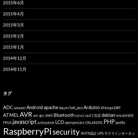
2015年6月
2015年4月
2015年3月
2015年2月
2015年1月
2014年12月
2014年11月
タグ
ADC
Android
apache
Arduino
amazon
AquesTalk_pico
ATmega328P
AVR
ATMEL
Bluetooth
debian
avr-gcc
AWS
cyrus-sasl
C言語
encafeSNS
javascript
PHP
LCD
FPGA
justsystem
openpne2ce
OSL641501
postfix
RaspberryPi
security
SMTP認証
UPS
サクラインターネッ