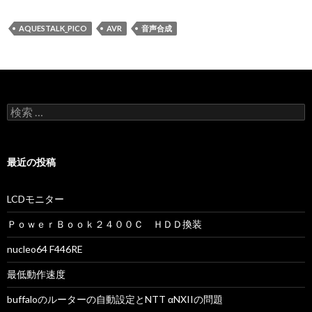
AQUESTALK_PICO
AVR
音声合成
検索:
最近の投稿
LCDモニター
ＰｏｗｅｒＢｏｏｋ２４００Ｃ ＨＤＤ換装
nucleo64 F446RE
最低動作速度
buffaloのルーターの自動設定とNTT αNXIIの問題