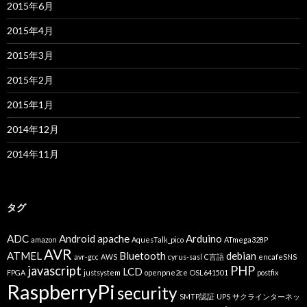
2015年6月
2015年4月
2015年3月
2015年2月
2015年1月
2014年12月
2014年11月
タグ
ADC
Android
apache
Arduino
amazon
AquesTalk_pico
ATmega328P
AVR
ATMEL
Bluetooth
debian
avr-gcc
AWS
cyrus-sasl
C言語
encafeSNS
javascript
PHP
LCD
FPGA
justsystem
openpne2ce
OSL641501
postfix
RaspberryPi
security
SMTP認証
UPS
サクラインターネッ