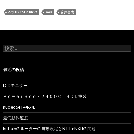
AQUESTALK_PICO
AVR
音声合成
検索:
最近の投稿
LCDモニター
ＰｏｗｅｒＢｏｏｋ２４００Ｃ ＨＤＤ換装
nucleo64 F446RE
最低動作速度
buffaloのルーターの自動設定とNTT αNXIIの問題