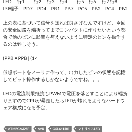
LED 行1 行2 行3 行4 行5 行6 行7 行8
LSI端子 PD7 PD4 PB1 PB7 PC5 PB2 PC4 PB2
上の表に基づいて信号を送れば良さげなんですけど、今回
の安全回路を端折ってまでコンパクトに作りたいという都
合で他のピンに影響を与えないように特定のピンを操作す
るのは難しそう。
(PPB = PPB | (1<
仮想ポートをメモリに作って、出力したピンの状態を記憶
してビット操作するしかないようですね。。。
LEDの電流制限抵抗もPWMで電圧を落とすことにより端折
りますのでCPUが暴走したらLEDが壊れるようなハードウ
ェア構成になる予定。
ATMEGA328P
AVR
OSL641501
マトリクスLED