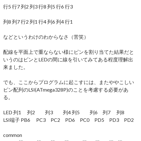
行5 行7 列2 列3 行8 列5 行6 行3
列8 列7 行2 列1 行4 列6 列4 行1
などというわけのわからなさ（苦笑）
配線を平面上で重ならない様にピンを割り当てた結果だと
いうのはピンとLEDの間に線を引いてみてある程度理解出
来ました。
でも、ここからプログラムに起こすには、またややこしい
ピン配列のLSI(ATmega328P)のことを考慮する必要があ
る。
LED 列1 列2 列3 列4 列5 列6 列7 列8
LSI端子 PB6 PC3 PC2 PD6 PC0 PD5 PD3 PD2
common