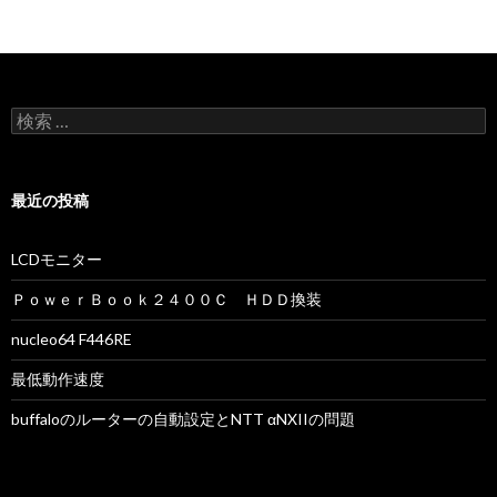
検索:
最近の投稿
LCDモニター
ＰｏｗｅｒＢｏｏｋ２４００Ｃ ＨＤＤ換装
nucleo64 F446RE
最低動作速度
buffaloのルーターの自動設定とNTT αNXIIの問題