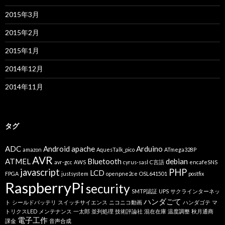
2015年3月
2015年2月
2015年1月
2014年12月
2014年11月
タグ
ADC
Android
apache
Arduino
amazon
AquesTalk_pico
ATmega328P
AVR
ATMEL
Bluetooth
debian
avr-gcc
AWS
cyrus-sasl
C言語
encafeSNS
javascript
PHP
LCD
FPGA
justsystem
openpne2ce
OSL641501
postfix
RaspberryPi
security
SMTP認証
UPS
サクラインターネッ
ハンダごて
ト
シールドバッテリ
スイッチサイエンス
ニコニコ動画
ハンダゴテ
マ
トリクスLED
メンテナンス
一太郎
並列処理
技術評論社
混在在庫
温度調整
秋月通商
電子工作
課金
音声合成